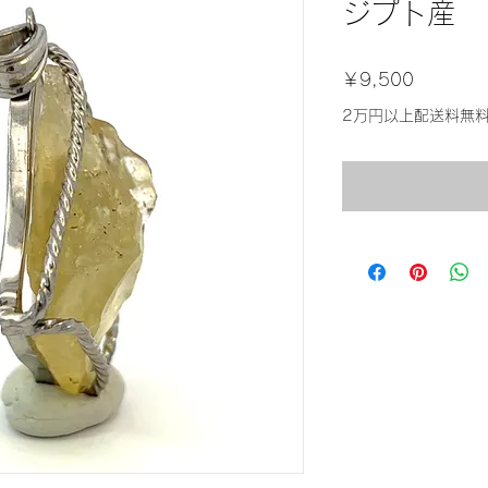
ジプト産
価
￥9,500
格
2万円以上配送料無