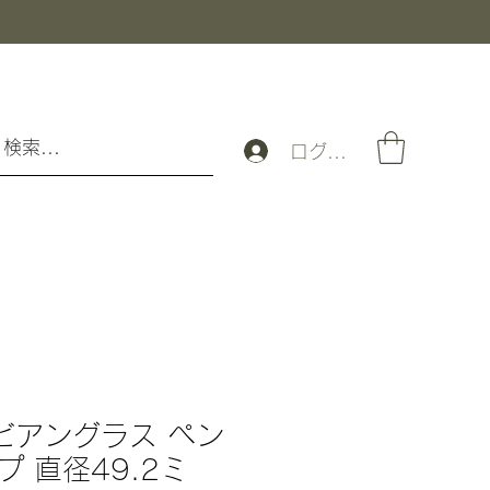
ログイン
リビアングラス ペン
 直径49.2ミ