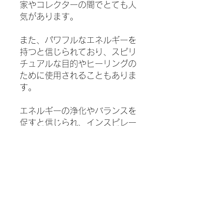
家やコレクターの間でとても人
気があります。
また、パワフルなエネルギーを
持つと信じられており、スピリ
チュアルな目的やヒーリングの
ために使用されることもありま
す。
エネルギーの浄化やバランスを
促すと信じられ、インスピレー
ションや直感の促進、マインド
フルネスや瞑想のサポートなど
に使用されます。
心身の浄化や癒し、エネルギー
の調和を促し、直感力やクリエ
イティビティを高める助けとな
ると考えられ、ヒーリングツー