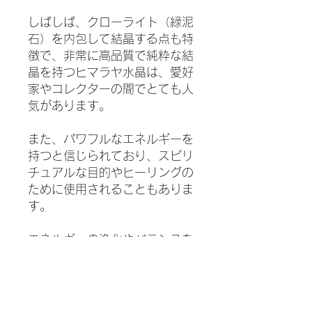
しばしば、クローライト（緑泥
石）を内包して結晶する点も特
徴で、非常に高品質で純粋な結
晶を持つヒマラヤ水晶は、愛好
家やコレクターの間でとても人
気があります。
また、パワフルなエネルギーを
持つと信じられており、スピリ
チュアルな目的やヒーリングの
ために使用されることもありま
す。
エネルギーの浄化やバランスを
促すと信じられ、インスピレー
ションや直感の促進、マインド
フルネスや瞑想のサポートなど
に使用されます。