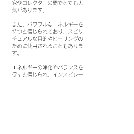
家やコレクターの間でとても人
気があります。
また、パワフルなエネルギーを
持つと信じられており、スピリ
チュアルな目的やヒーリングの
ために使用されることもありま
す。
エネルギーの浄化やバランスを
促すと信じられ、インスピレー
ションや直感の促進、マインド
フルネスや瞑想のサポートなど
に使用されます。
心身の浄化や癒し、エネルギー
の調和を促し、直感力やクリエ
イティビティを高める助けとな
ると考えられ、ヒーリングツー