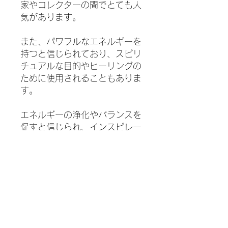
家やコレクターの間でとても人
気があります。
また、パワフルなエネルギーを
持つと信じられており、スピリ
チュアルな目的やヒーリングの
ために使用されることもありま
す。
エネルギーの浄化やバランスを
促すと信じられ、インスピレー
ションや直感の促進、マインド
フルネスや瞑想のサポートなど
に使用されます。
心身の浄化や癒し、エネルギー
の調和を促し、直感力やクリエ
イティビティを高める助けとな
ると考えられ、ヒーリングツー