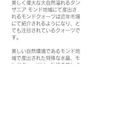
美しく偉大な大自然溢れるタン
ザニア モンド地域にて産出さ
れるモンドクォーツは近年市場
にて紹介されるようになり、と
ても注目されているクォーツで
す。
美しい自然環境であるモンド地
域で産出された特殊な水晶、モ
ンドクォーツは、独特の美しさ
を持ち、また、崇高とも表現で
きる優れた波動を持つと言わ
れ、スピリチュアルな目的やヒ
ーリングツールとしてもとても
人気が上がっています。
モンドクォーツの中でも、とて
も珍しいスモーキーシトリンを
ご紹介します。