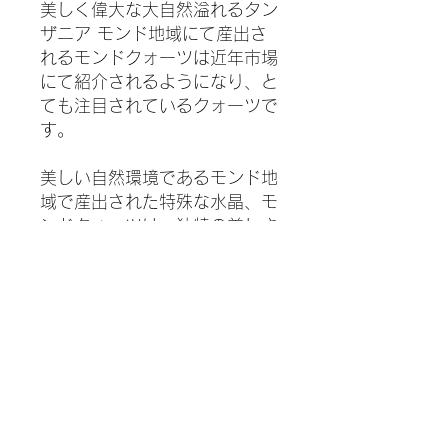
美しく偉大な大自然溢れるタン
ザニア モンド地域にて産出さ
れるモンドクォーツは近年市場
にて紹介されるようになり、と
ても注目されているクォーツで
す。
美しい自然環境であるモンド地
域で産出された特殊な水晶、モ
ンドクォーツは、独特の美しさ
を持ち、また、崇高とも表現で
きる優れた波動を持つと言わ
れ、スピリチュアルな目的やヒ
ーリングツールとしてもとても
人気が上がっています。
モンドクォーツの中でも、とて
も珍しいスモーキーシトリンを
ご紹介します。