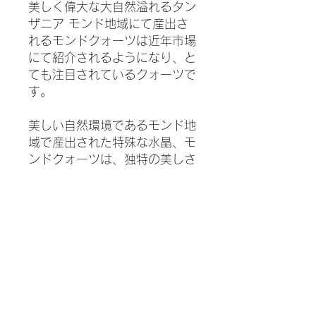
美しく偉大な大自然溢れるタン
ザニア モンド地域にて産出さ
れるモンドクォーツは近年市場
にて紹介されるようになり、と
ても注目されているクォーツで
す。
美しい自然環境であるモンド地
域で産出された特殊な水晶、モ
ンドクォーツは、独特の美しさ
を持ち、また、崇高とも表現で
きる優れた波動を持つと言わ
れ、スピリチュアルな目的やヒ
ーリングツールとしてもとても
人気が上がっています。
今回、その中でも水晶の表面に
鉄分が付着し、少し赤みを帯び
た可愛い印象を与えるモンドク